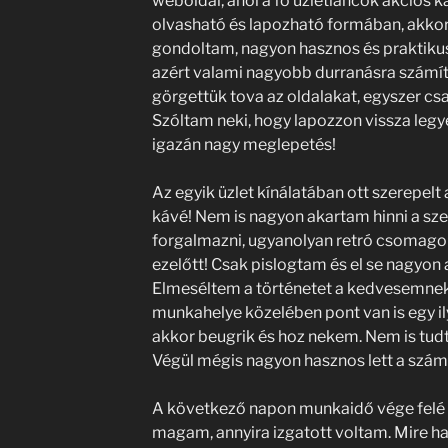
weboldal, ahol a fő üzletláncok akciós k
olvasható és lapozható formában, akkor 
gondoltam, nagyon hasznos és praktikus
azért valami nagyobb durranásra számí
görgettük tova az oldalakat, egyszer cs
Szóltam neki, hogy lapozzon vissza legye
igazán nagy meglepetés!
Az egyik üzlet kínálatában ott szerepelt 
kávé! Nem is nagyon akartam hinni a sz
forgalmazni, ugyanolyan retró csomago
ezelőtt! Csak pislogtam és el se nagyon 
Elmeséltem a történetet a kedvesemnek 
munkahelye közelében pont van is egy il
akkor beugrik és hoz nekem. Nem is tu
Végül mégis nagyon hasznos lett a számo
A következő napon munkaidő vége felé má
magam, annyira izgatott voltam. Mire 