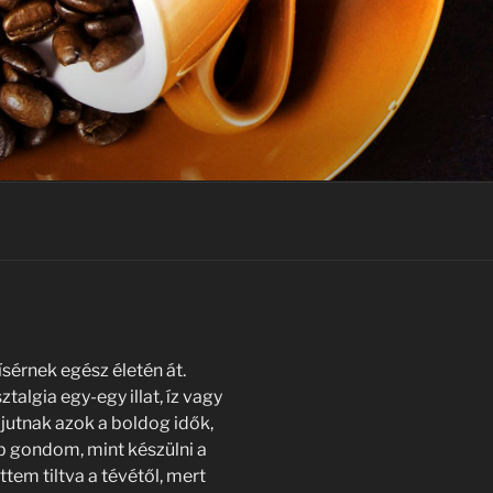
sérnek egész életén át.
algia egy-egy illat, íz vagy
jutnak azok a boldog idők,
 gondom, mint készülni a
tem tiltva a tévétől, mert