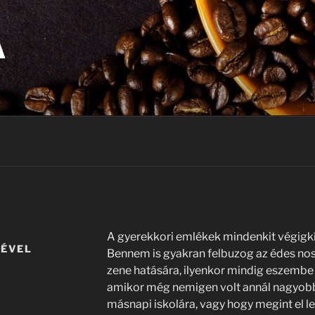
A
A gyerekkori emlékek mindenkit végigkí
GÉVEL
Bennem is gyakran felbuzog az édes noszt
zene hatására, ilyenkor mindig eszembe 
amikor még nemigen volt annál nagyobb
másnapi iskolára, vagy hogy megint el let