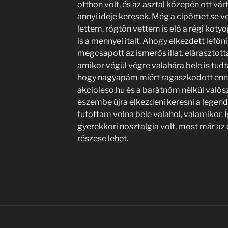
otthon volt, és az asztal közepén ott vá
annyi ideje keresek. Még a cipőmet se ve
lettem, rögtön vettem is elő a régi kot
is a mennyei italt. Ahogy elkezdett lefőn
megcsapott az ismerős illat. elárasztott
amikor végül végre valahára bele is tu
hogy nagyapám miért ragaszkodott enny
akcioleso.hu és a barátnőm nélkül valósz
eszembe újra elkezdeni keresni a legendá
futottam volna bele valahol, valamikor. 
gyerekkori nosztalgia volt, most már az
részese lehet.