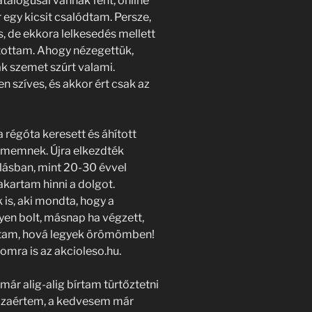
atalógusai vannak fent, online
egy kicsit csalódtam. Persze,
, de ekkora lelkesedés mellett
tottam. Ahogy nézegettük,
ak szemet szúrt valami.
n szíves, és akkor ért csak az
a régóta keresett és áhított
ememnek. Újra elkezdték
lásban, mint 20-30 évvel
akartam hinni a dolgot.
is, aki mondta, hogy a
yen bolt, másnap ha végzett,
dtam, hová legyek örömömben!
mra is az akcioleso.hu.
r alig-alig bírtam türtőztetni
hazaértem, a kedvesem már