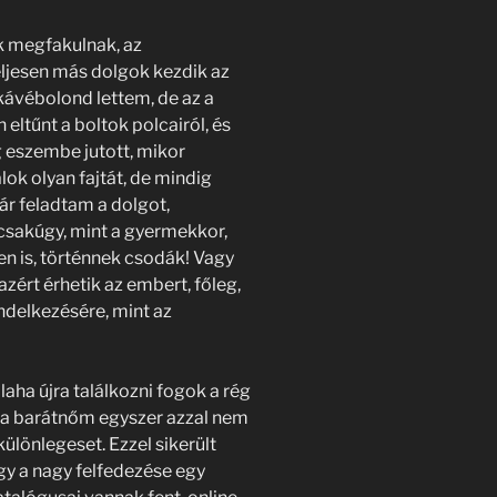
k megfakulnak, az
eljesen más dolgok kezdik az
 kávébolond lettem, de az a
eltűnt a boltok polcairól, és
 eszembe jutott, mikor
ok olyan fajtát, de mindig
ár feladtam a dolgot,
 csakúgy, mint a gyermekkor,
n is, történnek csodák! Vagy
zért érhetik az embert, főleg,
ndelkezésére, mint az
aha újra találkozni fogok a rég
g a barátnőm egyszer azzal nem
különlegeset. Ezzel sikerült
gy a nagy felfedezése egy