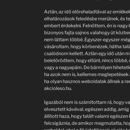
Aztán, az idő előrehaladtával az emléke
elhatározások feledésbe merülnek, és t
embert érdekelni. Felnőttem, én is nagy
bizonyos fajta sajnos valahogy út közben 
nem láttam többé. Egyszer-egyszer még
vásároltam, hogy körbenézek, hátha talál
csalódnom kellett. Aztán egy idő után m
beletörődtem, hogy eltűnt, nincs többé,
vagy a nagyapám. De bármilyen hihetetle
ha azok nem is, kellemes meglepetések a
ha olyan hasznos weboldalak állnak a re
akcioleso.hu.
Igazából nem is számítottam rá, hogy val
elvesztett kávéval, egészen addig, amí
állított haza, hogy talált valami egészen 
felcsigáznia, de amikor megmutatta, ho