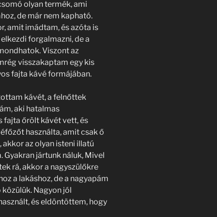
y csomó olyan termék, ami
hoz, de már nem kapható.
r, amit imádtam, és azóta is
 elkezdi forgalmazni, de a
mondhatok. Viszont az
mrég visszakaptam egy kis
yos fajta kávé formájában.
ttam kávét, a felnőttek
pám, aki hatalmas
fajta őrölt kávét vett, és
éfőzőt használta, amit csak ő
 akkor az olyan isteni illatú
 Gyakran jártunk náluk, Mivel
tek rá, akkor a nagyszülőkre
hoz a lakáshoz, de a nagyapám
 közülük. Nagyon jól
használt, és eldöntöttem, hogy