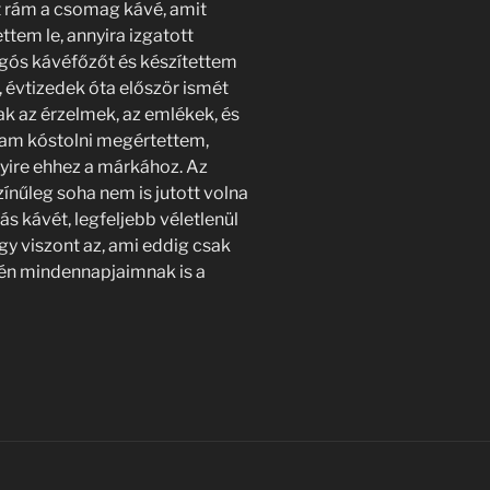
rt rám a csomag kávé, amit
ttem le, annyira izgatott
yogós kávéfőzőt és készítettem
i, évtizedek óta először ismét
ak az érzelmek, az emlékek, és
dtam kóstolni megértettem,
ire ehhez a márkához. Az
ínűleg soha nem is jutott volna
s kávét, legfeljebb véletlenül
Így viszont az, ami eddig csak
 én mindennapjaimnak is a