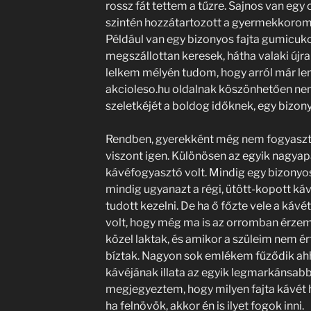
rossz fát tettem a tűzre. Sajnos van eg
szintén hozzátartozott a gyermekkorom
Például van egy bizonyos fajta gumicuko
megszállottan keresek, hátha valaki újra
lelkem mélyén tudom, hogy arról már le
akcioleso.hu oldalnak köszönhetően ne
szeletkéjét a boldog időknek, egy bizon
Rendben, gyerekként még nem fogyaszto
viszont igen. Különösen az egyik nagya
kávéfogyasztó volt. Mindig egy bizonyos 
mindig ugyanazt a régi, ütött-kopott káv
tudott kezelni. De ha ő főzte vele a kávét,
volt, hogy még ma is az orromban érzem.
közel laktak, és amikor a szüleim nem ér
bíztak. Nagyon sok emlékem fűződik ah
kávéjának illata az egyik legmarkánsabb
megjegyeztem, hogy milyen fajta kávét 
ha felnövök, akkor én is ilyet fogok inni.