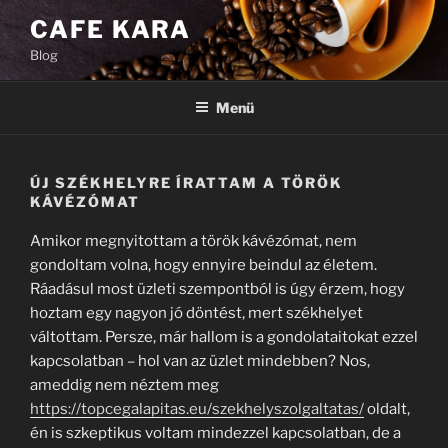
Tartalomhoz
CAFE KARA
Blog
Menü
ÚJ SZÉKHELYRE ÍRATTAM A TÖRÖK
KÁVÉZÓMAT
Amikor megnyitottam a török kávézómat, nem
gondoltam volna, hogy ennyire beindul az életem.
Ráadásul most üzleti szempontból is úgy érzem, hogy
hoztam egy nagyon jó döntést, mert székhelyet
váltottam. Persze, már hallom is a gondolataitokat ezzel
kapcsolatban – hol van az üzlet mindebben? Nos,
ameddig nem néztem meg
https://topcegalapitas.eu/szekhelyszolgaltatas/
oldalt,
én is szkeptikus voltam mindezzel kapcsolatban, de a