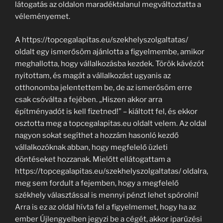
látogatás az oldalon maradéktalanul megváltoztatta a
véleményemet.
A https://topcegalapitas.eu/szekhelyszolgaltatas/
oldalt egy ismerősöm ajánlotta a figyelmembe, amikor
meghallotta, hogy vállalkozásba kezdek. Török kávézót
nyitottam, és magát a vállalkozást ugyanis az
otthonomba jelentettem be, de az ismerősöm erre
csak csóválta a fejében. „Hiszen akkor arra
építményadót is kell fizetned!” – kiáltott fel, és ekkor
osztotta meg a topcegalapitas.eu oldalt velem. Az oldal
nagyon sokat segíthet a hozzám hasonló kezdő
vállalkozóknak abban, hogy megfelelő üzleti
döntéseket hozzanak. Mielőtt ellátogattam a
https://topcegalapitas.eu/szekhelyszolgaltatas/ oldalra,
meg sem fordult a fejemben, hogy a megfelelő
székhely választással is mennyi pénzt lehet spórolni!
Arra is ez az oldal hívta fel a figyelmemet, hogy ha az
ember Újlengyelben jegyzi be a cégét, akkor iparűzési