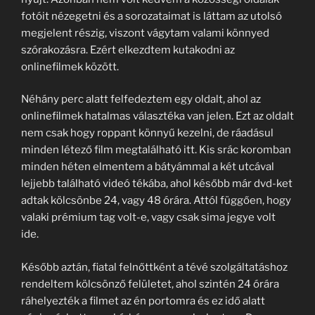
fotóit nézegetni és a sorozataimat is láttam az utolsó
megjelent részig, viszont vágytam valami könnyed
szórakozásra. Ezért elkezdtem kutakodni az
onlinefilmek között.
Néhány perc alatt felfedeztem egy oldalt, ahol az
onlinefilmek hatalmas választéka van jelen. Ezt az oldalt
nem csak hogy roppant könnyű kezelni, de ráadásul
minden létező film megtalálható itt. Kis srác koromban
minden héten elmentem a bátyámmal a két utcával
lejjebb található videó tékába, ahol később már dvd-ket
adtak kölcsönbe 24, vagy 48 órára. Attól függően, hogy
valaki prémium tag volt-e, vagy csak sima jegye volt
ide.
Később aztán, fiatal felnőttként a tévé szolgáltatáshoz
rendeltem kölcsönző felületet, ahol szintén 24 órára
ráhelyezték a filmet az én portomra és ez idő alatt