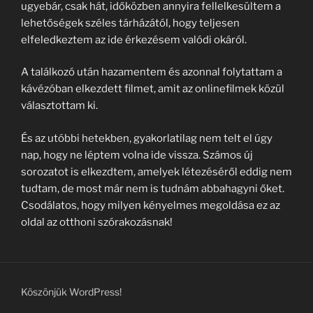
ugyebár, csak hát, időközben annyira fellelkesültem a
lehetőségek széles tárházától, hogy teljesen
elfeledkeztem az ide érkezésem valódi okáról.
A találkozó után hazamentem és azonnal folytattam a
kávézóban elkezdett filmet, amit az onlinefilmek közül
választottam ki.
És az utóbbi hetekben, gyakorlatilag nem telt el úgy
nap, hogy ne léptem volna ide vissza. Számos új
sorozatot is elkezdtem, amelyek létezéséről eddig nem
tudtam, de most már nem is tudnám abbahagyni őket.
Csodálatos, hogy milyen kényelmes megoldása ez az
oldal az otthoni szórakozásnak!
Köszönjük WordPress!