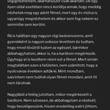
végignézhettem, akárhányszor csak akartam. De egy
ilyen oldal esetében nincs korlátja annak, hogy meddig
nézhetek meg egy adott filmet, mert egy év múlva is
ugyanúgy megnézhetem és akkor sem fog nekem ez
semmibe sem kerülni.
Rá is találtam egy nagyon régi kedvencemre, amit
gyerekként is nagyon sokszor kivettem és tudtam,
hogy mivel kívülről tudom az egészet, bármikor
abbahagyhatom, akkor is, ha a barátom megérkezik.
Úgyhogy el is kezdtem nézni ezt a filmet. Mert simán
megtaláltam ezen a felületen, nem számított, hogy a
nyolcvanas években adták ki. Mint mondtam,
szerintem nem tudtok olyan filmet mondani, amit itt
nem tárolnak.
Nagyjából a feléig jutottam, mikor megérkezett a
barátom. Nem szívesen, de abbahagytam a nézését,
hogy beszélgessünk, hiszen eredetileg ezért jöttem,