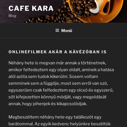
Tartalomhoz
CAFE KARA
Blog
Menü
ONLINEFILMEK AKÁR A KÁVÉZÓBAN IS
Néhány hete is megvan már annak a történetnek,
amikor felfedeztem egy olyan oldalt, aminek a hatása
alól azóta sem tudok kikerülni. Sosem voltam
semminek sem a függője, most sem erről van szó,
egyszerűen csak felfedeztem egy olcsó és egyszerű,
sőt kifejezetten könnyű módját, vagy megoldását
annak, hogy pihenjek és kikapcsolódjak.
Megbeszéltem néhány hete egy találkozót egy
barátommal. Az egyik kedvenc helyünkre beszéltük