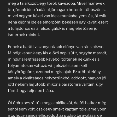
meg a találkozót, egy török kávézóba. Mivel már évek
óta járunk ide, ráadásul jómagam hetente többször is,
mivel nagyon közel van ide a munkahelyem, és jól esik
néha kijönni ide és elhörpölni békésen egy kávét, ezért
a tulajdonos és a felszolgálók is meglehetősen jól
ismernek minket.
Ennek a baráti viszonynak sok előnye van ránk nézve.
Mindig kapunk egy kis előző napi sütit, hogyha maradt,
mindig a legfrissebb kávéból töltenek nekünk és a
folyamatosan változó wifijelszóért sem kell
könyörögnünk, azonnal megkapjuk. Ez utóbbi előny,
amely a kiváltságos helyzetünkből adódott, nagyon jól
jött nekem legutóbb, mikor a barátomra vártam, úgy
tűnt, hogy teljesen hiába.
Öt órára beszéltük meg a találkozót, de fél hatkor még
sehol sem volt, csak egy sms-t kaptam tőle, amelyben
írta, hogy sajnos elhúzódott az utolsó tárgyalása, de