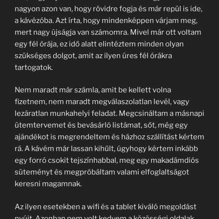
nagyon azon van, hogy rövidre fogja és már repül is ide,
a kávézóba. Azt írta, hogy mindenképpen várjam meg,
mert nagy újságja van számomra. Mivel már ott voltam
egy fél órája, ez idő alatt elintéztem minden olyan
szükséges dolgot, amit az ilyen üres fél órákra
tartogatok.
Nem maradt már számla, amit be kellett volna
fizetnem, nem maradt megválaszolatlan levél, vagy
lezáratlan munkahelyi feladat. Megcsináltam a másnapi
ütemtervemet és bevásárló listámat, sőt, még egy
ajándékot is megrendeltem és házhoz szállítást kértem
rá. A kávém már lassan kihűlt, úgyhogy kértem inkább
egy forró csokit tejszínhabbal, meg egy makadámdiós
süteményt és megpróbáltam valami elfoglaltságot
keresni magamnak.
Az ilyen esetekben a wifi és a tablet kiváló megoldást
nyújt. Azonban nem volt kedvem a közösségi oldalak