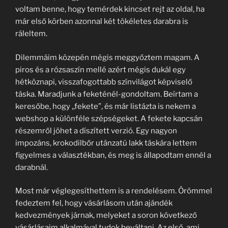
voltam benne, hogy temérdek kincset rejt az oldal, ha
már első körben azonnal két tökéletes darabra is
ráleltem.
Dilemmáim közepén mégis meggyőztem magam. A
piros és a rózsaszín mellé azért mégis dukál egy
hétköznapi, visszafogottabb színvilágot képviselő
táska. Maradjunk a feketénél-gondoltam. Beírtam a
keresőbe, hogy ,,fekete”, és már listázta is nekem a
webshop a különféle szépségeket. A fekete kapcsán
részemről jöhet a díszített verzió. Egy nagyon
impozáns, krokodilbőr utánzatú lakk táskára lettem
figyelmes a választékban, és meg is állapodtam ennél a
darabnál.
Most már véglegesíthettem is a rendelésem. Örömmel
fedeztem fel, hogy vásárlásom után ajándék
kedvezmények járnak, melyeket a soron következő
vásárlásaim alkalmával tudok beváltani. Az első, ami