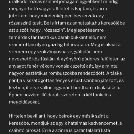
uralkodó rózsás színnel jómagam egyébként mindig
megnyerhető vagyok. Ihletet is kaptam, és arra
jutottam, hogy mindenképpen beszerzek egy
rózsaszínű tasit. Be is írtam az annataska.hu keresőjébe
azt a szót, hogy ,,rózsaszín”. Meglepetésemre
temérdek fantasztikus darab bukkant elő, nem
számítottam ilyen gazdag felhozatalra. Meg is akadt a
szemem egy szokványosnak egyáltalán nem
nevezhető kézitáskán. A gyönyörű púderes felületen az
anyagot fehér vékony vonalak szelték át, így a minta
nagyon esztétikus rombuszokba rendeződött. A táska
pántja visszafogottan fényes ezüst színben játszott, és
kézben, illetve vállon egyaránt hordható a kialakítása.
Éppen hozzám illő darab, szeretem a kétfunkciós
megoldásokat.
Hirtelen bevillant, hogy beírok egy másik színt a
keresőbe, mondjuk az egyik hatalmas kedvencemet, a
csábító pirosat. Erre a színre is pazar találati lista