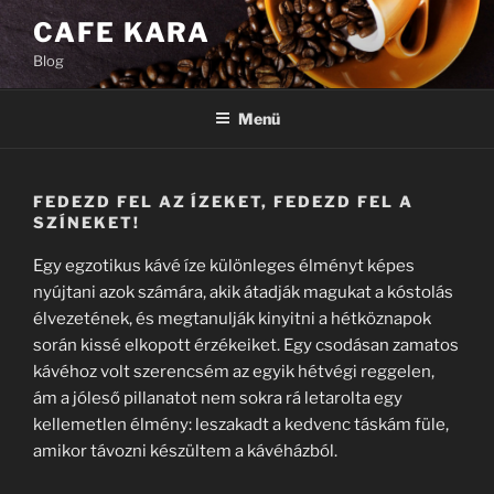
Tartalomhoz
CAFE KARA
Blog
Menü
FEDEZD FEL AZ ÍZEKET, FEDEZD FEL A
SZÍNEKET!
Egy egzotikus kávé íze különleges élményt képes
nyújtani azok számára, akik átadják magukat a kóstolás
élvezetének, és megtanulják kinyitni a hétköznapok
során kissé elkopott érzékeiket. Egy csodásan zamatos
kávéhoz volt szerencsém az egyik hétvégi reggelen,
ám a jóleső pillanatot nem sokra rá letarolta egy
kellemetlen élmény: leszakadt a kedvenc táskám füle,
amikor távozni készültem a kávéházból.