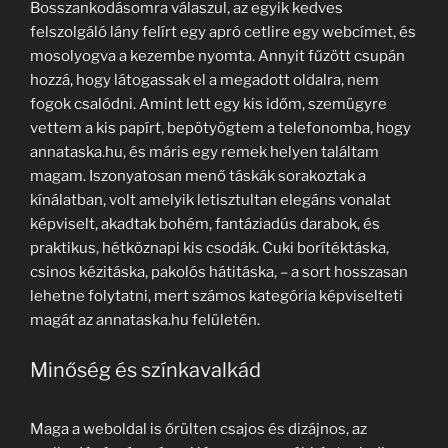
Bosszankodásomra válaszul, az egyik kedves
felszolgáló lány felírt egy apró cetlire egy webcímet, és
mosolyogva a kezembe nyomta. Annyit fűzött csupán
hozzá, hogy látogassak el a megadott oldalra, nem
fogok csalódni. Amint lett egy kis időm, szemügyre
vettem a kis papírt, bepötyögtem a telefonomba, hogy
annataska.hu, és máris egy remek helyen találtam
magam. Iszonyatosan menő táskák sorakoztak a
kínálatban, volt amelyik letisztultan elegáns vonalat
képviselt, akadtak bohém, fantáziadús darabok, és
praktikus, hétköznapi kis csodák. Cuki borítéktáska,
csinos kézitáska, pakolós hátitáska, – a sort hosszasan
lehetne folytatni, mert számos kategória képviselteti
magát az annataska.hu felületén.
Minőség és színkavalkád
Maga a weboldal is őrülten csajos és dizájnos, az