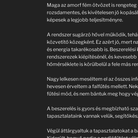
Maga az amorf fém ötvözet is rengeteg el
rozsdamentes, és kivételesen jó kopásál
képesek a legjobb teljesítményre.
A rendszer sugárzó hővel működik, tehá
közvetítő közegként. Ez azért jó, mert 
és energia takarékosabb is. Beszerelési 
rendszerezek kiépítésénél, és kevesebb 
hőmérséklete is körülbelül a fele más r
Nagy lelkesen meséltem el az összes in
hevesen érveltem a falfűtés mellett. Ne
fűtési mód, és nem bántuk meg hogy vég
A beszerelés is gyors és megbízható sz
tapasztalataink vannak velük, segítőkés
Végül áttárgyaltuk a tapasztalatokat a 