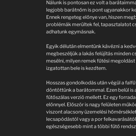
Nálunk is pontosan ez volt a barátaimma
legjobb barátnőm is pont ugyanakkor kez
Ennek rengeteg előnye van, hiszen megb
problémák merültek fel, tapasztalatot c
adhatunk egymásnak.
Egyik délután elmentünk kávézni a ked
megbeszéljük a lakás felújítás minden c
mesélni, milyen remek fűtési megoldást 
izgatottan bele is kezdtem.
Hosszas gondolkodás után végül a falfű
döntöttünk a barátommal. Ezen belül is
fűtőszálas verzió mellett. Ez egy forrad
előnnyel. Először is nagy felületen műkö
viszont alacsony üzemelési hőmérsékle
lecsapódástól vagy a por felkavarásától s
egészségesebb mint a többi fűtő rendsz