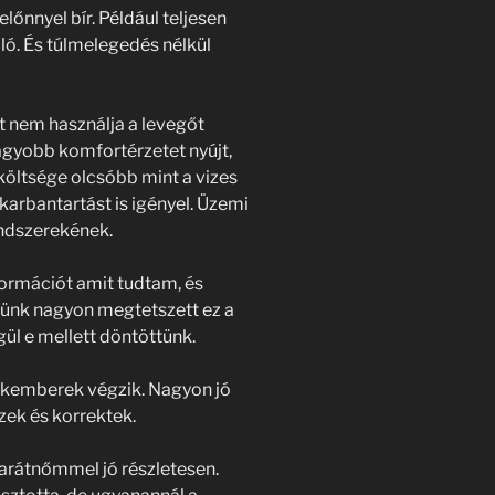
őnnyel bír. Például teljesen
ló. És túlmelegedés nélkül
t nem használja a levegőt
nagyobb komfortérzetet nyújt,
költsége olcsóbb mint a vizes
karbantartást is igényel. Üzemi
endszerekének.
formációt amit tudtam, és
künk nagyon megtetszett ez a
ül e mellett döntöttünk.
akemberek végzik. Nagyon jó
zek és korrektek.
barátnőmmel jó részletesen.