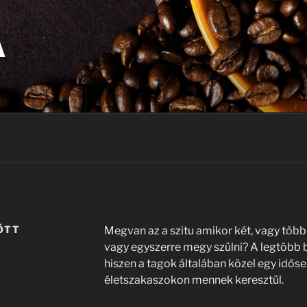
A
ÖTT
Megvan az a szitu amikor két, vagy több
vagy egyszerre megy szülni? A legtöbb b
hiszen a tagok általában közel egy idős
életszakaszokon mennek keresztül.