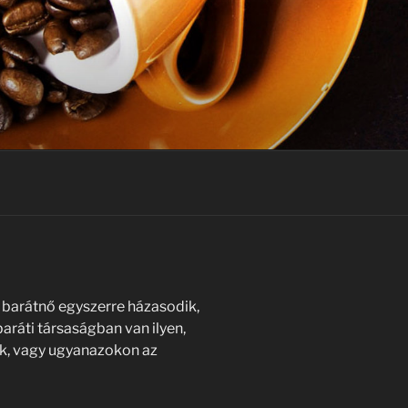
 barátnő egyszerre házasodik,
aráti társaságban van ilyen,
ek, vagy ugyanazokon az