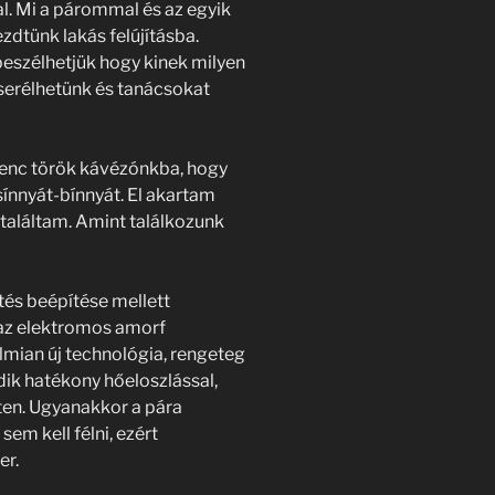
l. Mi a párommal és az egyik
dtünk lakás felújításba.
eszélhetjük hogy kinek milyen
serélhetünk és tanácsokat
venc török kávézónkba, hogy
sínnyát-bínnyát. El akartam
találtam. Amint találkozunk
tés beépítése mellett
 az elektromos amorf
almian új technológia, rengeteg
dik hatékony hőeloszlással,
ten. Ugyanakkor a pára
em kell félni, ezért
er.