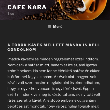
Tartalomhoz
CAFE KARA
Blog
Menü
A TÖRÖK KÁVÉK MELLETT MÁSRA IS KELL
GONDOLNOM
Imádok kávézni és minden reggelemet ezzel indítom.
Nem csak a hatása miatt, hanem az íze az, ami igazán
számít nekem. Ha nem lenne élénkítő hatása én akkor
is örömmel fogyasztanám. Az évek alatt nagyon sok
kávét volt szerencsém megkóstolni és elmondhatom,
hogy az egyik kedvencem is egy török kávé. Éppen
ezért mindenkivel meg is kóstoltattam, aki nyitott volt
rá és szereti a kávét. A legtöbb embernek ugyanúgy
bejött és azt mondták, hogy valószínűleg fognak még