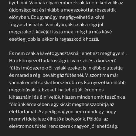
ilyet inni. Vannak olyan emberek, akik nem kedvelik az
újdonságokat és inkább a megszokottat részesítik
előnyben. Ez ugyanúgy megfigyelhető a kávé
fogyasztásnál is. Van olyan, aki csak a régi jól
megszokott kávéját issza meg, még ha más kávé
esetleg jobb is, akkor is ragaszkodik hozzá.
És nem csak a kávéfogyasztásnál lehet ezt megfigyelni.
Ha a környezettudatosságról van szó és a korszerű
fűtési módszerekről, valaki ezeket is inkább elutasítja
és marad a régi bevált gáz fűtésnél. Viszont ma már
vannak ennél sokkal korszerűbb és környezetkímélőbb
megoldások is. Ezeket, ha tehetjük, érdemes
kihasználni és élni velük, hiszen minden amit teszünk a
földünk érdekében egy kicsit meghosszabbítja az
élettartamát. Az pedig nagyon nem mindegy, hogy
mennyi ideig lesz élhető a bolygónk. Például az
elektromos fűtési rendszerek nagyon jó lehetőség.