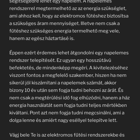
segítségedre lehet egy napelem. A napelemes
rendszerrel megtermelhető az az energia szükséglet,
ami ahhoz kell, hogy az elektromos fűtéshez biztosítsa
a szükséges áram mennyiséget. Illetve nem csak a
fűtéshez szükséges energia termelhető meg vele,
hanem az egész háztartásé is.
Éppen ezért érdemes lehet átgondolni egy napelemes
rendszer telepítését. Ez ugyan egy hosszútávú
befektetés, de mindenképp megéri. A kivitelezéséhez
viszont fontos a megfelelő szakember, hiszen ha nem
sikerül jól kiszámítani a napelemek számát, akkor
bizony 10 év után sem fogja tudni behozni az árát. És
nem csak a megtérülési idő fog elhúzódni, hanem a ház
energia használatát sem fogja tudni teljes mértékben
kiváltani. Pont azt nem fogja tudni megcsinálni, ami a
dolga lenne és amiért nagy eséllyel telepítve lett.
Vágj bele Te is az elektromos fűtési rendszerekbe és