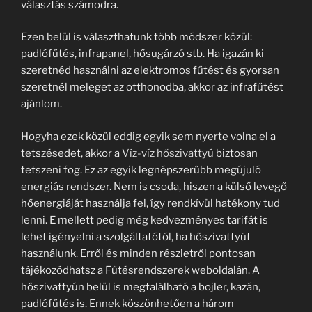
választás számodra.
Ezen belül is választhatunk több módszer közül:
padlófűtés, infrapanel, hősugárzó stb. Ha igazán ki
szeretnéd használni az elektromos fűtést és gyorsan
szeretnél meleget az otthonodba, akkor az infrafűtést
ajánlom.
Hogyha ezek közül eddig egyik sem nyerte volna el a
tetszésedet, akkor a
Víz-víz hőszivattyú
biztosan
tetszeni fog. Ez az egyik legnépszerűbb megújuló
energiás rendszer. Nem is csoda, hiszen a külső levegő
hőenergiáját használja fel, így rendkívül hatékony tud
lenni. E mellett pedig még kedvezményes tarifát is
lehet igényelni a szolgáltatótól, ha hőszivattyút
használunk. Erről és minden részletről pontosan
tájékozódhatsz a Fűtésrendszerek weboldalán. A
hőszivattyún belül is megtalálható a bojler, kazán,
padlófűtés is. Ennek köszönhetően a három