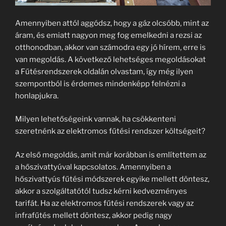
Amennyiben attól aggódsz, hogy a gáz olcsóbb, mint az
áram, és emiatt nagyon meg fog emelkedni a rezsi az
otthonodban, akkor van számodra egy jó hírem, erre is
van megoldás. A következő lehetséges megoldásokat
a Fűtésrendszerek oldalán olvastam, így még ilyen
szempontból is érdemes mindenképp felnézni a
honlapjukra.
Milyen lehetőségeink vannak, ha csökkenteni
szeretnénk az elektromos fűtési rendszer költségeit?
Az első megoldás, amit már korábban is említettem az
a hőszivattyúval kapcsolatos. Amennyiben a
hőszivattyús fűtési módszerek egyike mellett döntesz,
akkor a szolgáltatótól tudsz kérni kedvezményes
tarifát. Ha az elektromos fűtési rendszerek vagy az
infrafűtés mellett döntesz, akkor pedig nagy