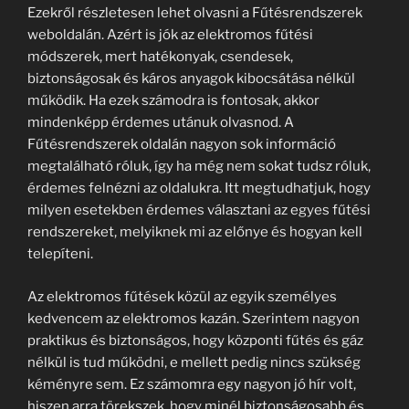
Ezekről részletesen lehet olvasni a Fűtésrendszerek
weboldalán. Azért is jók az elektromos fűtési
módszerek, mert hatékonyak, csendesek,
biztonságosak és káros anyagok kibocsátása nélkül
működik. Ha ezek számodra is fontosak, akkor
mindenképp érdemes utánuk olvasnod. A
Fűtésrendszerek oldalán nagyon sok információ
megtalálható róluk, így ha még nem sokat tudsz róluk,
érdemes felnézni az oldalukra. Itt megtudhatjuk, hogy
milyen esetekben érdemes választani az egyes fűtési
rendszereket, melyiknek mi az előnye és hogyan kell
telepíteni.
Az elektromos fűtések közül az egyik személyes
kedvencem az elektromos kazán. Szerintem nagyon
praktikus és biztonságos, hogy központi fűtés és gáz
nélkül is tud működni, e mellett pedig nincs szükség
kéményre sem. Ez számomra egy nagyon jó hír volt,
hiszen arra törekszek, hogy minél biztonságosabb és