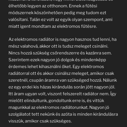
élhetőbb legyen az otthonom. Ennek a fűtési
módszernek köszönhetően pedig meg tudom ezt
valósítani. Talán ez volt az egyik olyan szempont, ami
miatt igent mondtam az elektromos fűtésre.
Az elektromos radiátor is nagyon hasznos tud lenni, ha
mész valahová, akkor ott is tudsz meleget csinálni.
Nincs hozzá szükség csőrendszerre és kazánra sem.
Szerintem ezek nagyon jó dolgok és mindenképp
érdemes lehet kihasználni őket. Egy elektromos
radiátorral ott és akkor csinálsz meleget, amikor csak
szeretnél, csupán áramra van szükséged hozzá. Nálunk
ez egy erdei kis házas kirándulás során jött nagyon jól.
Itt áram ugyan volt, viszont felszerelt radiátor nem. Így
mielőtt elindultunk, gondoltunk erre is, és vittük
magunkkal az elektromos radiátorunkat. Nagyon jó
szolgálatot tett nekünk és azóta is minden kirándulásra
visszük, amikor csak szükséges.